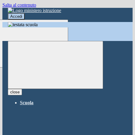
Salta al contenuto
Accedi
Accedi
button close
×
Nome Utente
Password
Password dimenticata?
-
Entra con SPID
Entra con CIE
close
Seleziona utente
Scuola
button close
×
Recupero password
button close
×