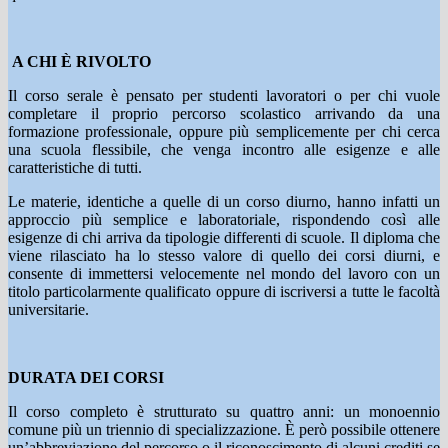
A CHI
È
RIVOLTO
Il corso serale è pensato per studenti lavoratori o per chi vuole
completare il proprio percorso scolastico arrivando da una
formazione professionale, oppure più semplicemente per chi cerca
una scuola flessibile, che venga incontro alle esigenze e alle
caratteristiche di tutti.
Le materie, identiche a quelle di un corso diurno, hanno infatti un
approccio più semplice e laboratoriale, rispondendo così alle
esigenze di chi arriva da tipologie differenti di scuole. Il diploma che
viene rilasciato ha lo stesso valore di quello dei corsi diurni, e
consente di immettersi velocemente nel mondo del lavoro con un
titolo particolarmente qualificato oppure di iscriversi a tutte le facoltà
universitarie.
DURATA DEI CORSI
Il corso completo è strutturato su quattro anni: un monoennio
comune più un triennio di specializzazione. È però possibile ottenere
un’abbreviazione del percorso o il riconoscimento di alcuni crediti se