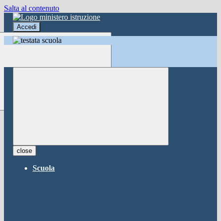
Salta al contenuto
Accedi
Accedi
button close
×
Nome Utente
Password
Password dimenticata?
-
Entra con SPID
Entra con CIE
close
Seleziona utente
Scuola
button close
×
Recupero password
button close
×