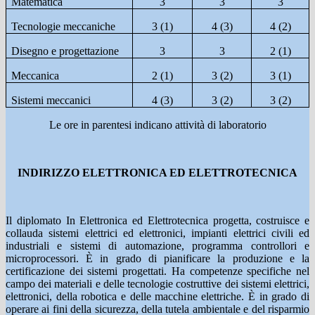
Matematica
3
3
3
Tecnologie meccaniche
3 (1)
4 (3)
4 (2)
Disegno e progettazione
3
3
2 (1)
Meccanica
2 (1)
3 (2)
3 (1)
Sistemi meccanici
4 (3)
3 (2)
3 (2)
Le ore in parentesi indicano attività di laboratorio
INDIRIZZO ELETTRONICA ED ELETTROTECNICA
Il diplomato In Elettronica ed Elettrotecnica progetta, costruisce e
collauda sistemi elettrici ed elettronici, impianti elettrici civili ed
industriali e sistemi di automazione, programma controllori e
microprocessori. È in grado di pianificare la produzione e la
certificazione dei sistemi progettati. Ha competenze specifiche nel
campo dei materiali e delle tecnologie costruttive dei sistemi elettrici,
elettronici, della robotica e delle macchine elettriche. È in grado di
operare ai fini della sicurezza, della tutela ambientale e del risparmio