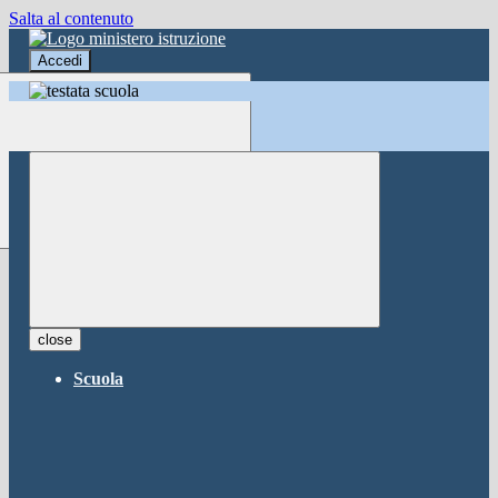
Salta al contenuto
Accedi
Accedi
button close
×
Nome Utente
Password
Password dimenticata?
-
Entra con SPID
Entra con CIE
close
Seleziona utente
Scuola
button close
×
Recupero password
button close
×