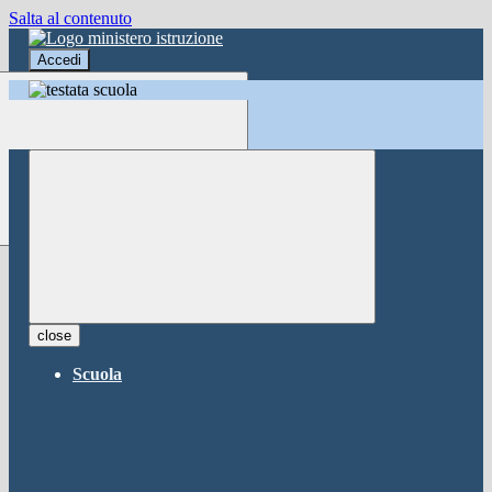
Salta al contenuto
Accedi
Accedi
button close
×
Nome Utente
Password
Password dimenticata?
-
Entra con SPID
Entra con CIE
close
Seleziona utente
Scuola
button close
×
Recupero password
button close
×