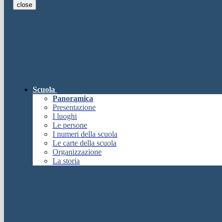
close
E-mail
Verrà inviato un messaggio all'indi
E-mail inviata, si prega di controllare la casella di posta elettronica!
Errore
Chiudi
Successo
Scuola
Chiudi
Panoramica
Informazione
Presentazione
I luoghi
Chiudi
Le persone
Attendere...
I numeri della scuola
Attendere il completamento dell'operazione...
Le carte della scuola
Chiudi
Organizzazione
Chiudi
La storia