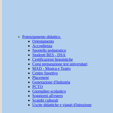
Potenziamento didattico
Orientamento
Accoglienza
Sportello pedagogico
Studenti BES - DSA
Certificazioni linguistiche
Corsi preparazione test universitari
MAD - Musica e Teatro
Centro Sportivo
Placement
Generazione d'Industria
PCTO
Giornalino scolastico
Soggiorni all'estero
Scambi culturali
Uscite didattiche e viaggi d'istruzione