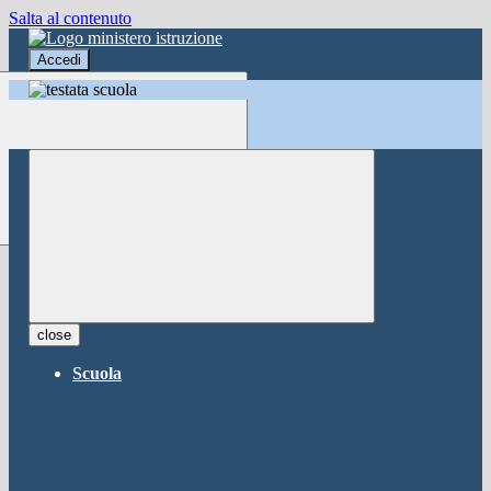
Salta al contenuto
Accedi
Accedi
button close
×
Nome Utente
Password
Password dimenticata?
-
Entra con SPID
Entra con CIE
close
Seleziona utente
Scuola
button close
×
Recupero password
button close
×