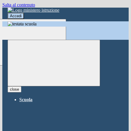
Salta al contenuto
Accedi
Accedi
button close
×
Nome Utente
Password
Password dimenticata?
-
Entra con SPID
Entra con CIE
close
Seleziona utente
Scuola
button close
×
Recupero password
button close
×