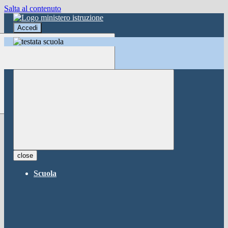
Salta al contenuto
Accedi
Accedi
button close
×
Nome Utente
Password
Password dimenticata?
-
Entra con SPID
Entra con CIE
close
Seleziona utente
Scuola
button close
×
Recupero password
button close
×