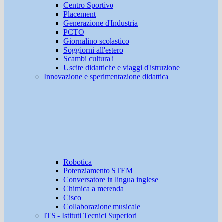
Centro Sportivo
Placement
Generazione d'Industria
PCTO
Giornalino scolastico
Soggiorni all'estero
Scambi culturali
Uscite didattiche e viaggi d'istruzione
Innovazione e sperimentazione didattica
Robotica
Potenziamento STEM
Conversatore in lingua inglese
Chimica a merenda
Cisco
Collaborazione musicale
ITS - Istituti Tecnici Superiori