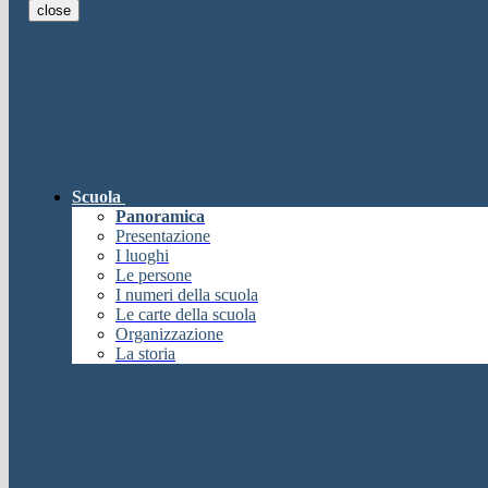
close
E-mail
Verrà inviato un messaggio all'indi
E-mail inviata, si prega di controllare la casella di posta elettronica!
Errore
Chiudi
Successo
Scuola
Chiudi
Panoramica
Informazione
Presentazione
I luoghi
Chiudi
Le persone
Attendere...
I numeri della scuola
Attendere il completamento dell'operazione...
Le carte della scuola
Chiudi
Organizzazione
Chiudi
La storia