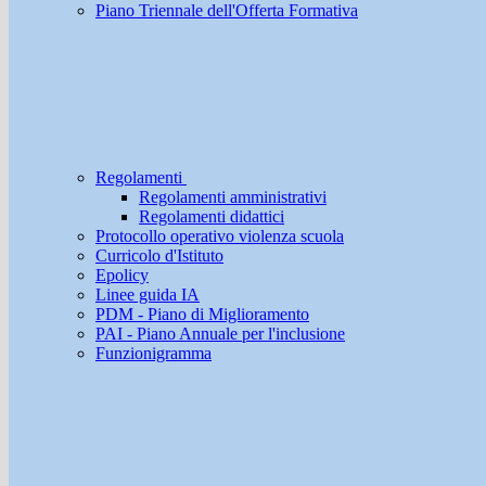
Piano Triennale dell'Offerta Formativa
Regolamenti
Regolamenti amministrativi
Regolamenti didattici
Protocollo operativo violenza scuola
Curricolo d'Istituto
Epolicy
Linee guida IA
PDM - Piano di Miglioramento
PAI - Piano Annuale per l'inclusione
Funzionigramma