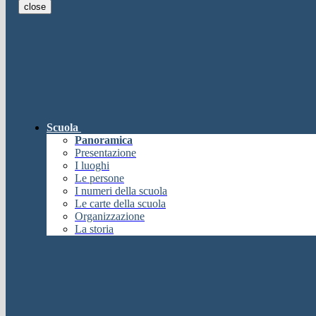
close
E-mail
Verrà inviato un messaggio all'indi
E-mail inviata, si prega di controllare la casella di posta elettronica!
Errore
Chiudi
Successo
Scuola
Chiudi
Panoramica
Informazione
Presentazione
I luoghi
Chiudi
Le persone
Attendere...
I numeri della scuola
Attendere il completamento dell'operazione...
Le carte della scuola
Chiudi
Organizzazione
Chiudi
La storia