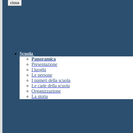
close
E-mail
Verrà inviato un messaggio all'indi
E-mail inviata, si prega di controllare la casella di posta elettronica!
Errore
Chiudi
Successo
Scuola
Chiudi
Panoramica
Informazione
Presentazione
I luoghi
Chiudi
Le persone
Attendere...
I numeri della scuola
Attendere il completamento dell'operazione...
Le carte della scuola
Chiudi
Organizzazione
Chiudi
La storia