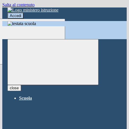
Salta al contenuto
Accedi
Accedi
button close
×
Nome Utente
Password
Password dimenticata?
-
Entra con SPID
Entra con CIE
close
Seleziona utente
Scuola
button close
×
Recupero password
button close
×