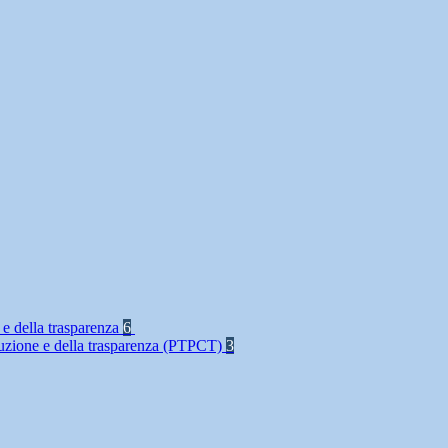
 e della trasparenza
6
rruzione e della trasparenza (PTPCT)
3