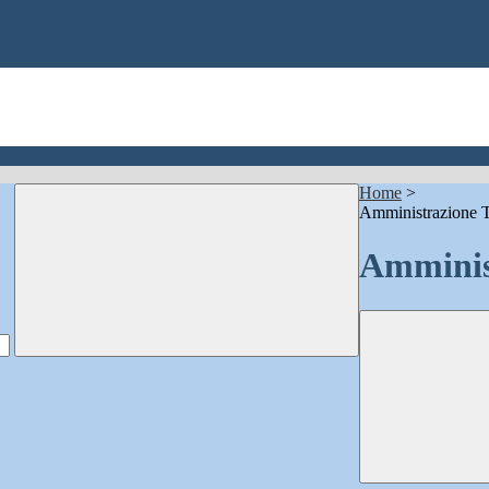
Home
>
Amministrazione T
Amminis