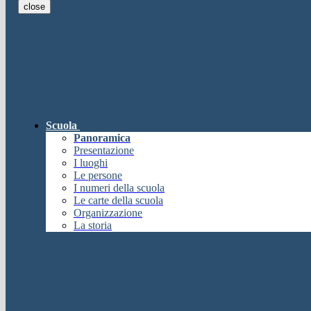
close
E-mail
Verrà inviato un messaggio all'indi
E-mail inviata, si prega di controllare la casella di posta elettronica!
Errore
Chiudi
Successo
Scuola
Chiudi
Panoramica
Informazione
Presentazione
I luoghi
Chiudi
Le persone
Attendere...
I numeri della scuola
Attendere il completamento dell'operazione...
Le carte della scuola
Chiudi
Organizzazione
Chiudi
La storia