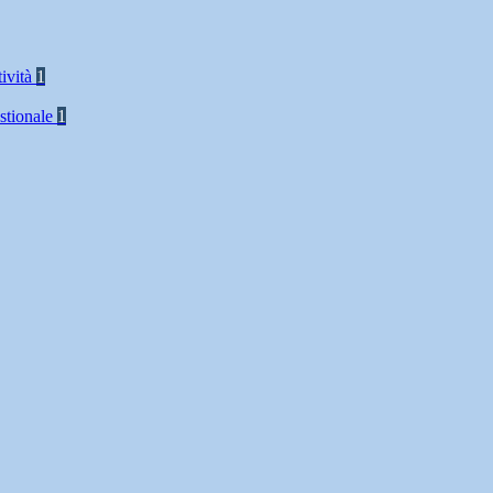
tività
1
stionale
1