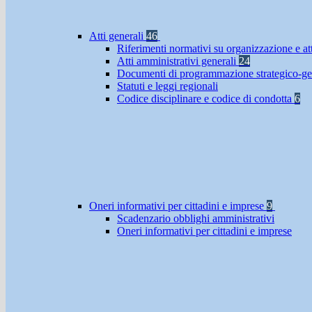
Atti generali
46
Riferimenti normativi su organizzazione e at
Atti amministrativi generali
24
Documenti di programmazione strategico-ge
Statuti e leggi regionali
Codice disciplinare e codice di condotta
6
Oneri informativi per cittadini e imprese
9
Scadenzario obblighi amministrativi
Oneri informativi per cittadini e imprese