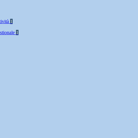
tività
1
stionale
1