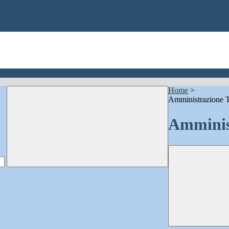
Home
>
Amministrazione T
Amminis