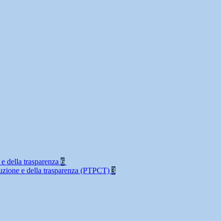
 e della trasparenza
6
rruzione e della trasparenza (PTPCT)
3