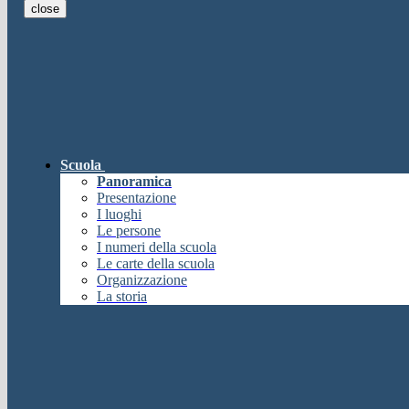
close
E-mail
Verrà inviato un messaggio all'indi
E-mail inviata, si prega di controllare la casella di posta elettronica!
Errore
Chiudi
Successo
Scuola
Chiudi
Panoramica
Informazione
Presentazione
I luoghi
Chiudi
Le persone
Attendere...
I numeri della scuola
Attendere il completamento dell'operazione...
Le carte della scuola
Chiudi
Organizzazione
Chiudi
La storia