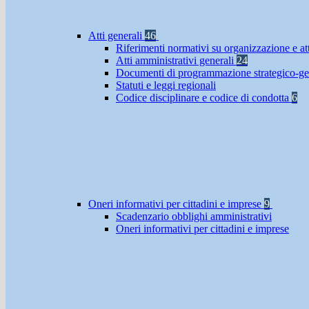
Atti generali
46
Riferimenti normativi su organizzazione e at
Atti amministrativi generali
24
Documenti di programmazione strategico-ge
Statuti e leggi regionali
Codice disciplinare e codice di condotta
6
Oneri informativi per cittadini e imprese
9
Scadenzario obblighi amministrativi
Oneri informativi per cittadini e imprese