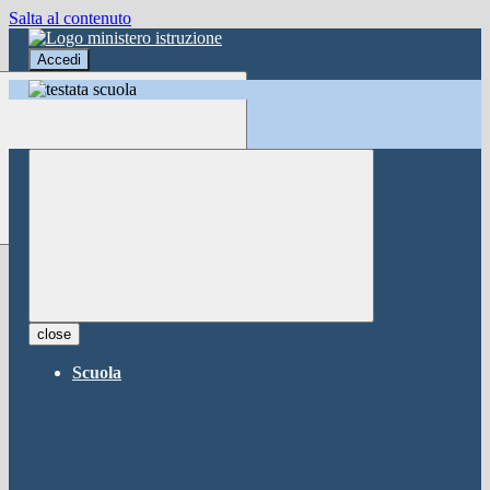
Salta al contenuto
Accedi
Accedi
button close
×
Nome Utente
Password
Password dimenticata?
-
Entra con SPID
Entra con CIE
close
Seleziona utente
Scuola
button close
×
Recupero password
button close
×