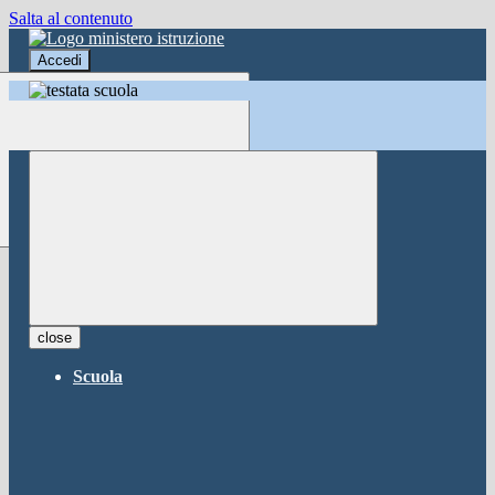
Salta al contenuto
Accedi
Accedi
button close
×
Nome Utente
Password
Password dimenticata?
-
Entra con SPID
Entra con CIE
close
Seleziona utente
Scuola
button close
×
Recupero password
button close
×