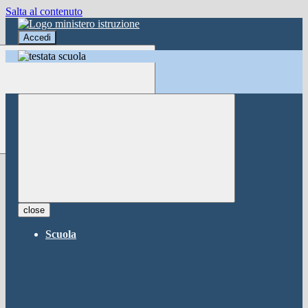
Salta al contenuto
Accedi
Accedi
button close
×
Nome Utente
Password
Password dimenticata?
-
Entra con SPID
Entra con CIE
close
Seleziona utente
Scuola
button close
×
Recupero password
button close
×