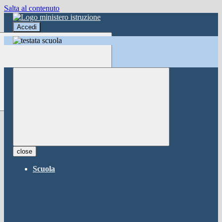
Salta al contenuto
Accedi
Accedi
button close
×
Nome Utente
Password
Password dimenticata?
-
Entra con SPID
Entra con CIE
close
Seleziona utente
Scuola
button close
×
Recupero password
button close
×