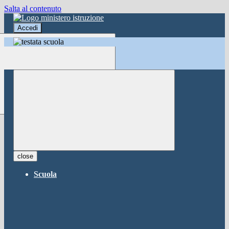
Salta al contenuto
Accedi
Accedi
button close
×
Nome Utente
Password
Password dimenticata?
-
Entra con SPID
Entra con CIE
close
Seleziona utente
Scuola
button close
×
Recupero password
button close
×