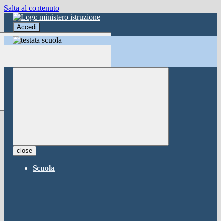
Salta al contenuto
Accedi
Accedi
button close
×
Nome Utente
Password
Password dimenticata?
-
Entra con SPID
Entra con CIE
close
Seleziona utente
Scuola
button close
×
Recupero password
button close
×