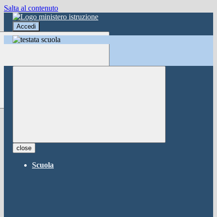
Salta al contenuto
Accedi
Accedi
button close
×
Nome Utente
Password
Password dimenticata?
-
Entra con SPID
Entra con CIE
close
Seleziona utente
Scuola
button close
×
Recupero password
button close
×