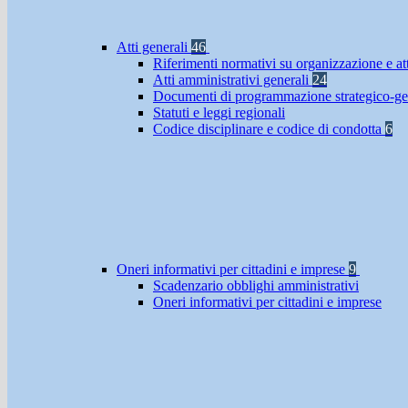
Atti generali
46
Riferimenti normativi su organizzazione e at
Atti amministrativi generali
24
Documenti di programmazione strategico-ge
Statuti e leggi regionali
Codice disciplinare e codice di condotta
6
Oneri informativi per cittadini e imprese
9
Scadenzario obblighi amministrativi
Oneri informativi per cittadini e imprese