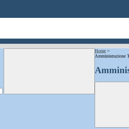
Home
>
Amministrazione T
Amminis