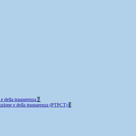
 e della trasparenza
6
rruzione e della trasparenza (PTPCT)
3