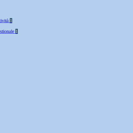
tività
1
stionale
1