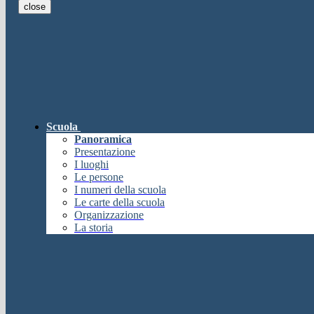
close
E-mail
Verrà inviato un messaggio all'indi
E-mail inviata, si prega di controllare la casella di posta elettronica!
Errore
Chiudi
Successo
Scuola
Chiudi
Panoramica
Informazione
Presentazione
I luoghi
Chiudi
Le persone
Attendere...
I numeri della scuola
Attendere il completamento dell'operazione...
Le carte della scuola
Chiudi
Organizzazione
Chiudi
La storia