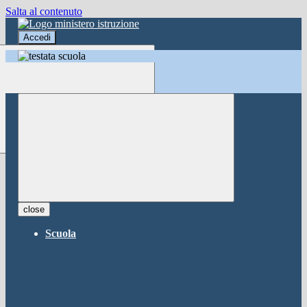
Salta al contenuto
Accedi
Accedi
button close
×
Nome Utente
Password
Password dimenticata?
-
Entra con SPID
Entra con CIE
close
Seleziona utente
Scuola
button close
×
Recupero password
button close
×