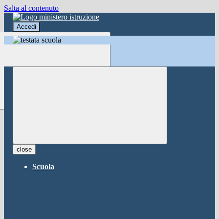
Salta al contenuto
Accedi
Accedi
button close
×
Nome Utente
Password
Password dimenticata?
-
Entra con SPID
Entra con CIE
close
Seleziona utente
Scuola
button close
×
Recupero password
button close
×