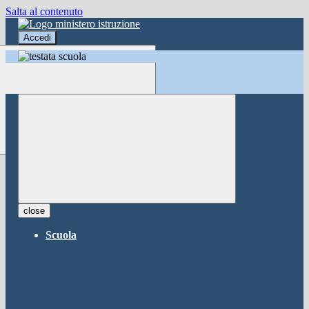
Salta al contenuto
Accedi
Accedi
button close
×
Nome Utente
Password
Password dimenticata?
-
Entra con SPID
Entra con CIE
close
Seleziona utente
Scuola
button close
×
Recupero password
button close
×