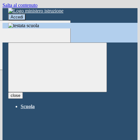
Salta al contenuto
Accedi
Accedi
button close
×
Nome Utente
Password
Password dimenticata?
-
Entra con SPID
Entra con CIE
close
Seleziona utente
Scuola
button close
×
Recupero password
button close
×