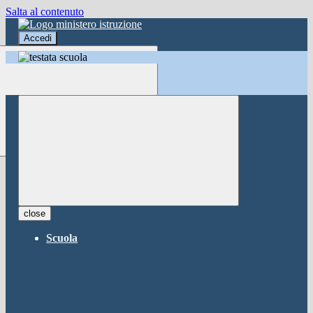
Salta al contenuto
Accedi
Accedi
button close
×
Nome Utente
Password
Password dimenticata?
-
Entra con SPID
Entra con CIE
close
Seleziona utente
Scuola
button close
×
Recupero password
button close
×