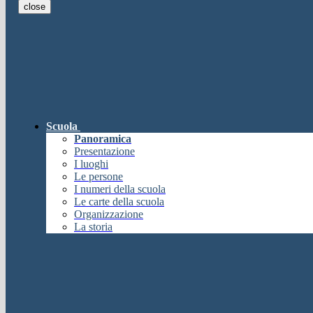
close
E-mail
Verrà inviato un messaggio all'indi
E-mail inviata, si prega di controllare la casella di posta elettronica!
Errore
Chiudi
Successo
Scuola
Chiudi
Panoramica
Informazione
Presentazione
I luoghi
Chiudi
Le persone
Attendere...
I numeri della scuola
Attendere il completamento dell'operazione...
Le carte della scuola
Chiudi
Organizzazione
Chiudi
La storia