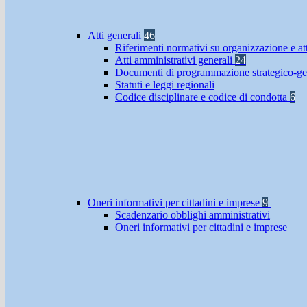
Atti generali
46
Riferimenti normativi su organizzazione e at
Atti amministrativi generali
24
Documenti di programmazione strategico-ge
Statuti e leggi regionali
Codice disciplinare e codice di condotta
6
Oneri informativi per cittadini e imprese
9
Scadenzario obblighi amministrativi
Oneri informativi per cittadini e imprese