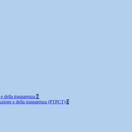
 e della trasparenza
6
rruzione e della trasparenza (PTPCT)
3