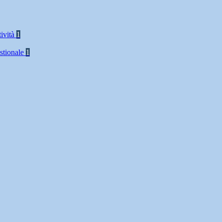
tività
1
stionale
1