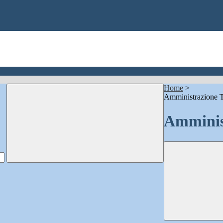
Home
>
Amministrazione T
Amminis