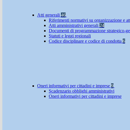
Atti generali
46
Riferimenti normativi su organizzazione e at
Atti amministrativi generali
24
Documenti di programmazione strategico-ge
Statuti e leggi regionali
Codice disciplinare e codice di condotta
6
Oneri informativi per cittadini e imprese
9
Scadenzario obblighi amministrativi
Oneri informativi per cittadini e imprese