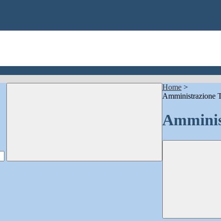
Home
>
Amministrazione T
Amminis