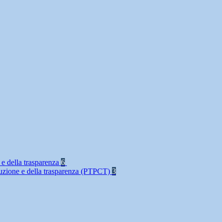
 e della trasparenza
6
rruzione e della trasparenza (PTPCT)
3