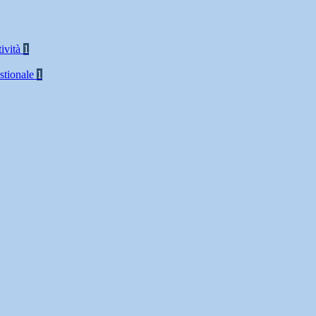
tività
1
stionale
1