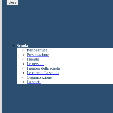
close
E-mail
Verrà inviato un messaggio all'indi
E-mail inviata, si prega di controllare la casella di posta elettronica!
Errore
Chiudi
Successo
Scuola
Chiudi
Panoramica
Informazione
Presentazione
I luoghi
Chiudi
Le persone
Attendere...
I numeri della scuola
Attendere il completamento dell'operazione...
Le carte della scuola
Chiudi
Organizzazione
Chiudi
La storia