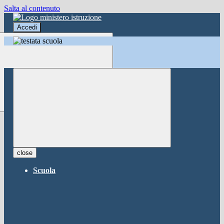
Salta al contenuto
Accedi
Accedi
button close
×
Nome Utente
Password
Password dimenticata?
-
Entra con SPID
Entra con CIE
close
Seleziona utente
Scuola
button close
×
Recupero password
button close
×