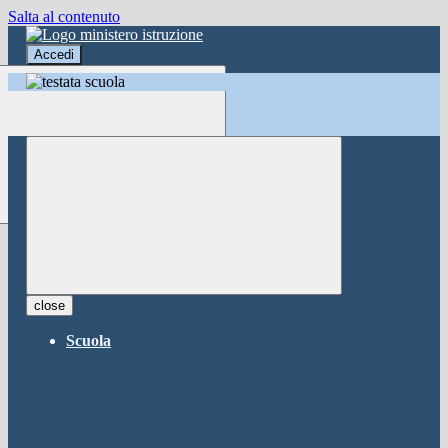
Salta al contenuto
Accedi
Accedi
button close
×
Nome Utente
Password
Password dimenticata?
-
Entra con SPID
Entra con CIE
close
Seleziona utente
Scuola
button close
×
Recupero password
button close
×