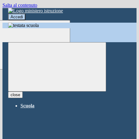
Salta al contenuto
Accedi
Accedi
button close
×
Nome Utente
Password
Password dimenticata?
-
Entra con SPID
Entra con CIE
close
Seleziona utente
Scuola
button close
×
Recupero password
button close
×