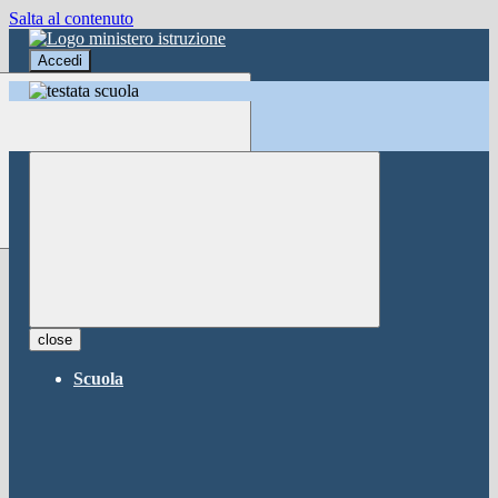
Salta al contenuto
Accedi
Accedi
button close
×
Nome Utente
Password
Password dimenticata?
-
Entra con SPID
Entra con CIE
close
Seleziona utente
Scuola
button close
×
Recupero password
button close
×