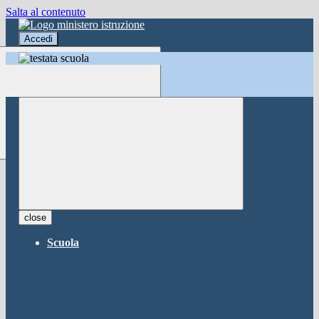
Salta al contenuto
Accedi
Accedi
button close
×
Nome Utente
Password
Password dimenticata?
-
Entra con SPID
Entra con CIE
close
Seleziona utente
Scuola
button close
×
Recupero password
button close
×