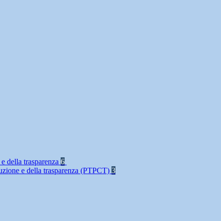
 e della trasparenza
6
rruzione e della trasparenza (PTPCT)
3