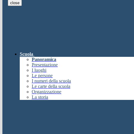
close
E-mail
Verrà inviato un messaggio all'indi
E-mail inviata, si prega di controllare la casella di posta elettronica!
Errore
Chiudi
Successo
Scuola
Chiudi
Panoramica
Informazione
Presentazione
I luoghi
Chiudi
Le persone
Attendere...
I numeri della scuola
Attendere il completamento dell'operazione...
Le carte della scuola
Chiudi
Organizzazione
Chiudi
La storia