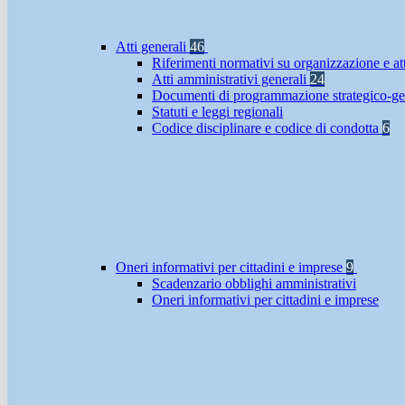
Atti generali
46
Riferimenti normativi su organizzazione e at
Atti amministrativi generali
24
Documenti di programmazione strategico-ge
Statuti e leggi regionali
Codice disciplinare e codice di condotta
6
Oneri informativi per cittadini e imprese
9
Scadenzario obblighi amministrativi
Oneri informativi per cittadini e imprese