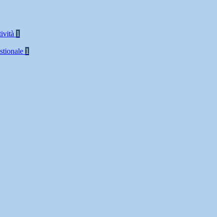
tività
1
stionale
1