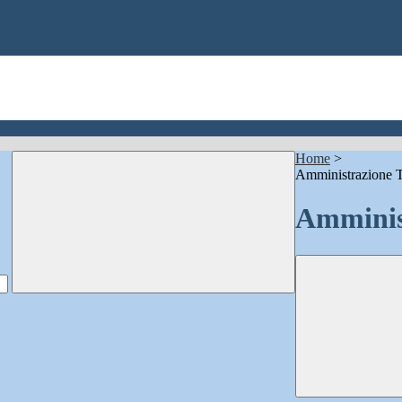
Home
>
Amministrazione T
Amminis