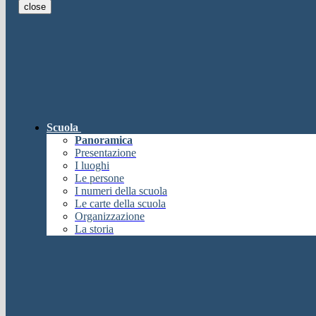
close
E-mail
Verrà inviato un messaggio all'indi
E-mail inviata, si prega di controllare la casella di posta elettronica!
Errore
Chiudi
Successo
Scuola
Chiudi
Panoramica
Informazione
Presentazione
I luoghi
Chiudi
Le persone
Attendere...
I numeri della scuola
Attendere il completamento dell'operazione...
Le carte della scuola
Chiudi
Organizzazione
Chiudi
La storia