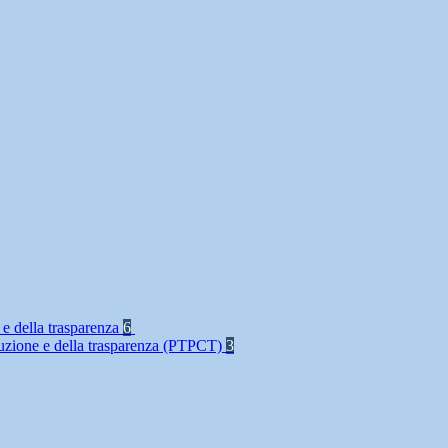
 e della trasparenza
6
rruzione e della trasparenza (PTPCT)
3