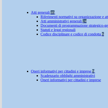
Atti generali
46
Riferimenti normativi su organizzazione e at
Atti amministrativi generali
24
Documenti di programmazione strategico-ge
Statuti e leggi regionali
Codice disciplinare e codice di condotta
6
Oneri informativi per cittadini e imprese
9
Scadenzario obblighi amministrativi
Oneri informativi per cittadini e imprese