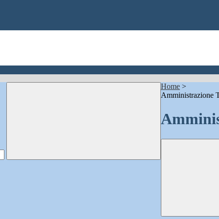
Home
>
Amministrazione T
Amminis