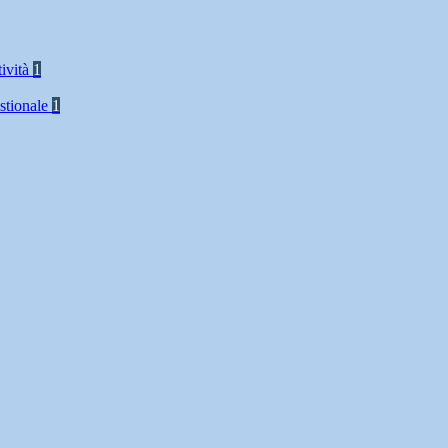
tività
1
stionale
1