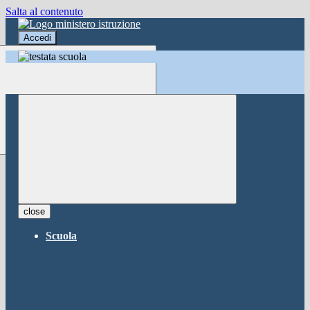
Salta al contenuto
Accedi
Accedi
button close
×
Nome Utente
Password
Password dimenticata?
-
Entra con SPID
Entra con CIE
close
Seleziona utente
Scuola
button close
×
Recupero password
button close
×