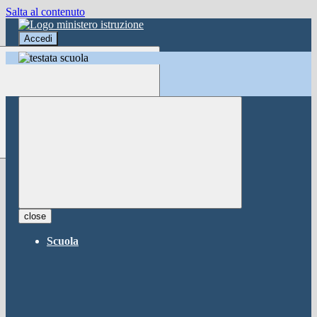
Salta al contenuto
Accedi
Accedi
button close
×
Nome Utente
Password
Password dimenticata?
-
Entra con SPID
Entra con CIE
close
Seleziona utente
Scuola
button close
×
Recupero password
button close
×