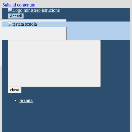
Salta al contenuto
Accedi
Accedi
button close
×
Nome Utente
Password
Password dimenticata?
-
Entra con SPID
Entra con CIE
close
Seleziona utente
Scuola
button close
×
Recupero password
button close
×