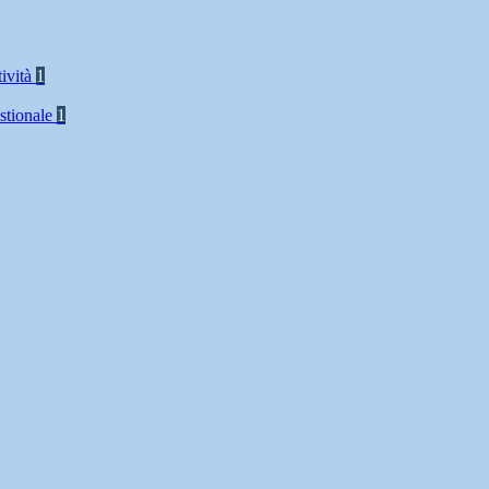
tività
1
stionale
1