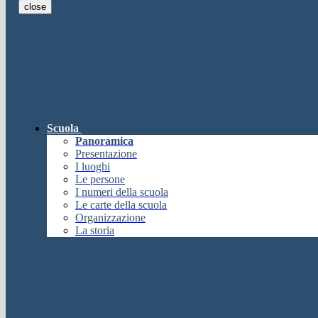
close
E-mail
Verrà inviato un messaggio all'indi
E-mail inviata, si prega di controllare la casella di posta elettronica!
Errore
Chiudi
Successo
Scuola
Chiudi
Panoramica
Informazione
Presentazione
I luoghi
Chiudi
Le persone
Attendere...
I numeri della scuola
Attendere il completamento dell'operazione...
Le carte della scuola
Chiudi
Organizzazione
Chiudi
La storia