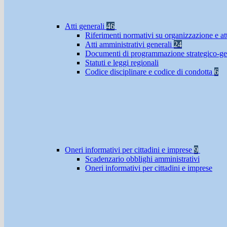
Atti generali
46
Riferimenti normativi su organizzazione e at
Atti amministrativi generali
24
Documenti di programmazione strategico-ge
Statuti e leggi regionali
Codice disciplinare e codice di condotta
6
Oneri informativi per cittadini e imprese
9
Scadenzario obblighi amministrativi
Oneri informativi per cittadini e imprese