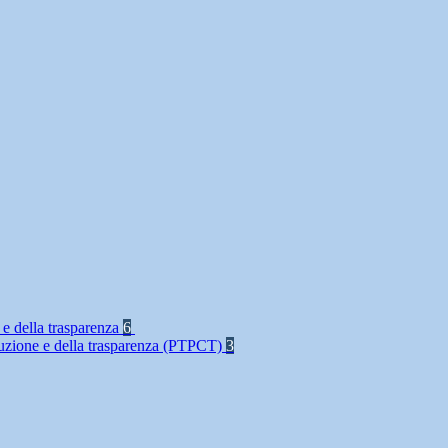
 e della trasparenza
6
rruzione e della trasparenza (PTPCT)
3