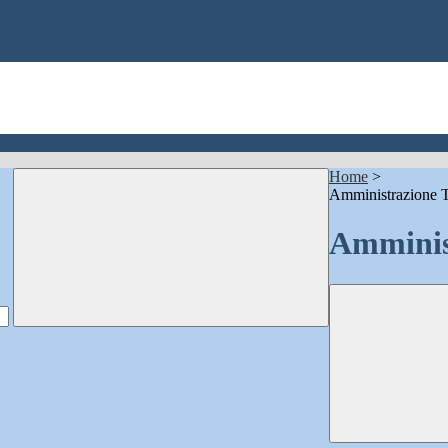
Home
>
Amministrazione T
Amminis