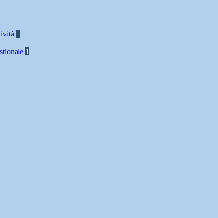
tività
1
stionale
1