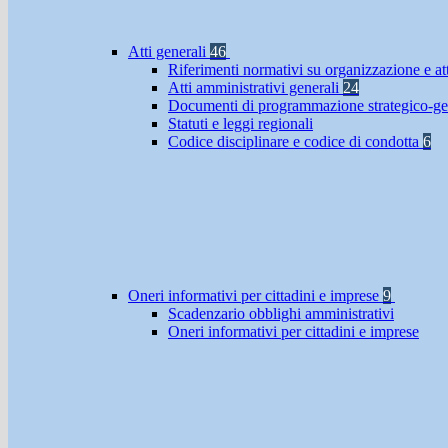
Atti generali
46
Riferimenti normativi su organizzazione e at
Atti amministrativi generali
24
Documenti di programmazione strategico-ge
Statuti e leggi regionali
Codice disciplinare e codice di condotta
6
Oneri informativi per cittadini e imprese
9
Scadenzario obblighi amministrativi
Oneri informativi per cittadini e imprese