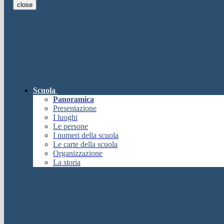
close
E-mail
Verrà inviato un messaggio all'indi
E-mail inviata, si prega di controllare la casella di posta elettronica!
Errore
Chiudi
Successo
Scuola
Chiudi
Panoramica
Informazione
Presentazione
I luoghi
Chiudi
Le persone
Attendere...
I numeri della scuola
Attendere il completamento dell'operazione...
Le carte della scuola
Chiudi
Organizzazione
Chiudi
La storia