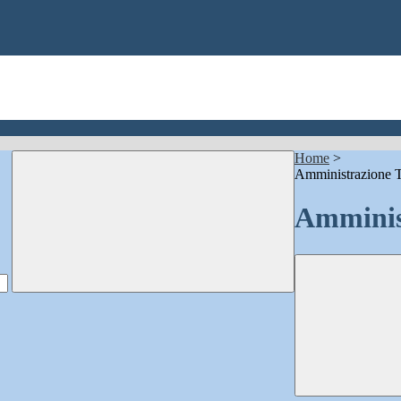
Home
>
Amministrazione T
Amminis