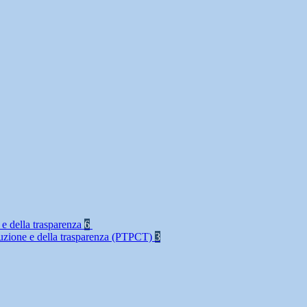
 e della trasparenza
6
rruzione e della trasparenza (PTPCT)
3