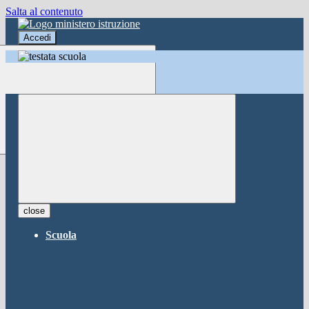
Salta al contenuto
Accedi
Accedi
button close
×
Nome Utente
Password
Password dimenticata?
-
Entra con SPID
Entra con CIE
close
Seleziona utente
Scuola
button close
×
Recupero password
button close
×