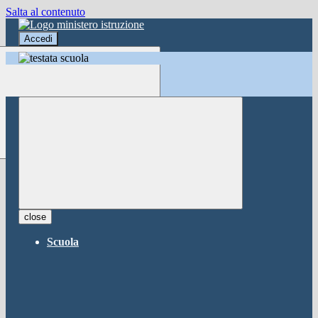
Salta al contenuto
Accedi
Accedi
button close
×
Nome Utente
Password
Password dimenticata?
-
Entra con SPID
Entra con CIE
close
Seleziona utente
Scuola
button close
×
Recupero password
button close
×