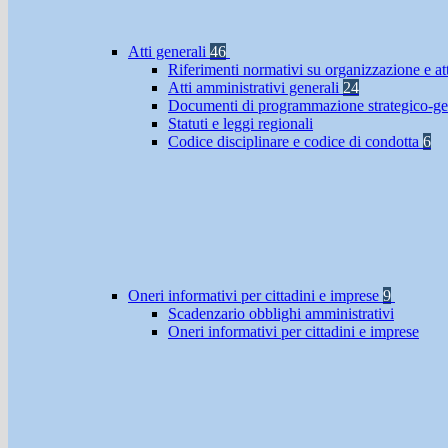
Atti generali
46
Riferimenti normativi su organizzazione e at
Atti amministrativi generali
24
Documenti di programmazione strategico-ge
Statuti e leggi regionali
Codice disciplinare e codice di condotta
6
Oneri informativi per cittadini e imprese
9
Scadenzario obblighi amministrativi
Oneri informativi per cittadini e imprese