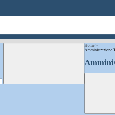
Home
>
Amministrazione T
Amminis