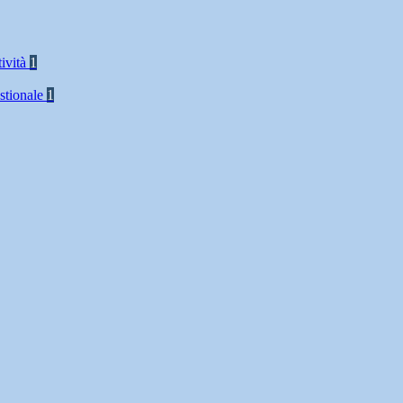
tività
1
stionale
1