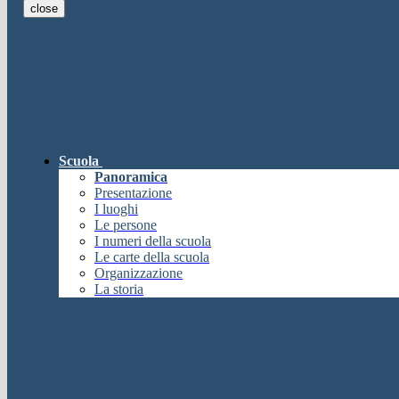
close
E-mail
Verrà inviato un messaggio all'indi
E-mail inviata, si prega di controllare la casella di posta elettronica!
Errore
Chiudi
Successo
Scuola
Chiudi
Panoramica
Informazione
Presentazione
I luoghi
Chiudi
Le persone
Attendere...
I numeri della scuola
Attendere il completamento dell'operazione...
Le carte della scuola
Chiudi
Organizzazione
Chiudi
La storia