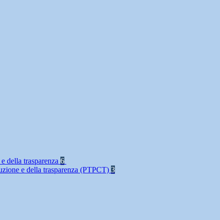
 e della trasparenza
6
rruzione e della trasparenza (PTPCT)
3