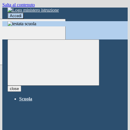
Salta al contenuto
Accedi
Accedi
button close
×
Nome Utente
Password
Password dimenticata?
-
Entra con SPID
Entra con CIE
close
Seleziona utente
Scuola
button close
×
Recupero password
button close
×