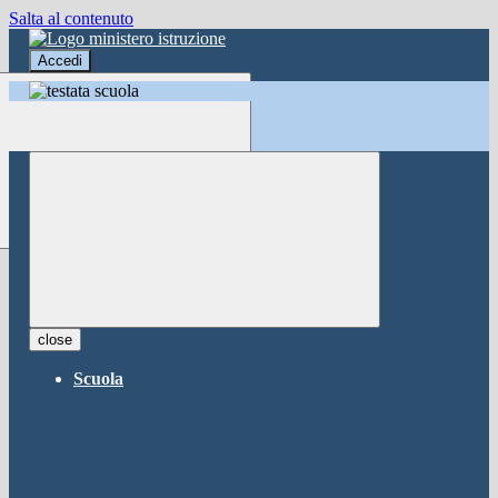
Salta al contenuto
Accedi
Accedi
button close
×
Nome Utente
Password
Password dimenticata?
-
Entra con SPID
Entra con CIE
close
Seleziona utente
Scuola
button close
×
Recupero password
button close
×