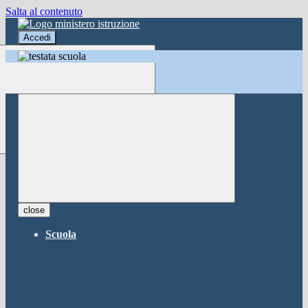
Salta al contenuto
Accedi
Accedi
button close
×
Nome Utente
Password
Password dimenticata?
-
Entra con SPID
Entra con CIE
close
Seleziona utente
Scuola
button close
×
Recupero password
button close
×