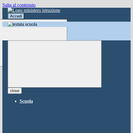
Salta al contenuto
Accedi
Accedi
button close
×
Nome Utente
Password
Password dimenticata?
-
Entra con SPID
Entra con CIE
close
Seleziona utente
Scuola
button close
×
Recupero password
button close
×