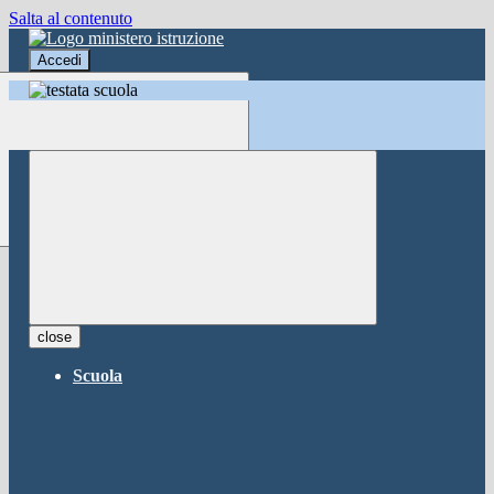
Salta al contenuto
Accedi
Accedi
button close
×
Nome Utente
Password
Password dimenticata?
-
Entra con SPID
Entra con CIE
close
Seleziona utente
Scuola
button close
×
Recupero password
button close
×