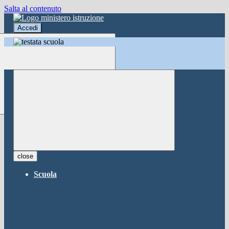
Salta al contenuto
Accedi
Accedi
button close
×
Nome Utente
Password
Password dimenticata?
-
Entra con SPID
Entra con CIE
close
Seleziona utente
Scuola
button close
×
Recupero password
button close
×